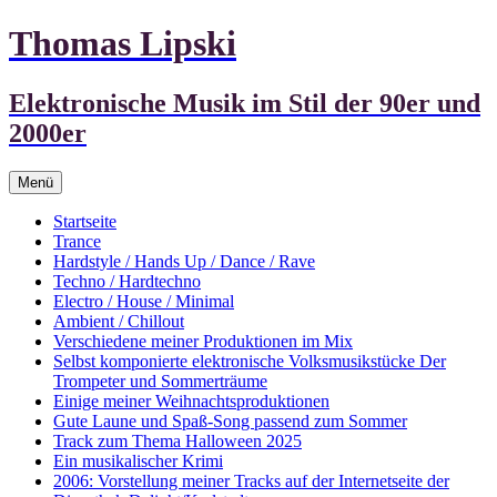
Zum
Thomas Lipski
Inhalt
springen
Elektronische Musik im Stil der 90er und
2000er
Menü
Startseite
Trance
Hardstyle / Hands Up / Dance / Rave
Techno / Hardtechno
Electro / House / Minimal
Ambient / Chillout
Verschiedene meiner Produktionen im Mix
Selbst komponierte elektronische Volksmusikstücke Der
Trompeter und Sommerträume
Einige meiner Weihnachtsproduktionen
Gute Laune und Spaß-Song passend zum Sommer
Track zum Thema Halloween 2025
Ein musikalischer Krimi
2006: Vorstellung meiner Tracks auf der Internetseite der