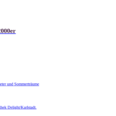
2000er
peter und Sommerträume
thek Delight/Karlstadt.