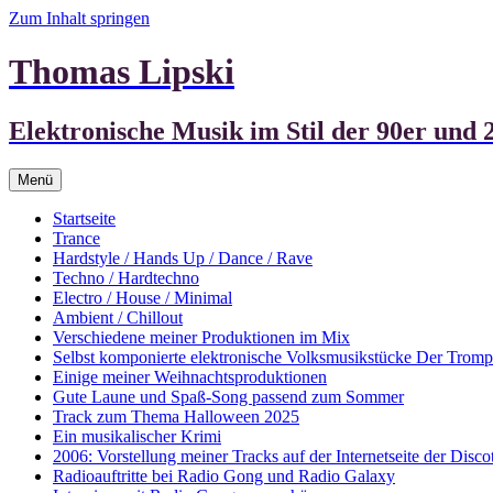
Zum Inhalt springen
Thomas Lipski
Elektronische Musik im Stil der 90er und 
Menü
Startseite
Trance
Hardstyle / Hands Up / Dance / Rave
Techno / Hardtechno
Electro / House / Minimal
Ambient / Chillout
Verschiedene meiner Produktionen im Mix
Selbst komponierte elektronische Volksmusikstücke Der Trom
Einige meiner Weihnachtsproduktionen
Gute Laune und Spaß-Song passend zum Sommer
Track zum Thema Halloween 2025
Ein musikalischer Krimi
2006: Vorstellung meiner Tracks auf der Internetseite der Disco
Radioauftritte bei Radio Gong und Radio Galaxy