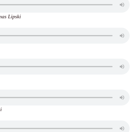
s Lipski
i